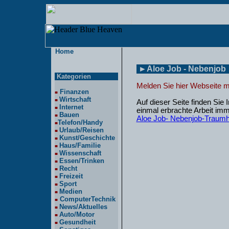
Home
►Aloe Job - Nebenjob
Kategorien
Melden Sie hier Webseite m
Finanzen
■
Wirtschaft
■
Auf dieser Seite finden Sie
Internet
■
einmal erbrachte Arbeit imm
Bauen
■
Aloe Job- Nebenjob-Traumh
Telefon/Handy
■
Urlaub/Reisen
■
Kunst/Geschichte
■
Haus/Familie
■
Wissenschaft
■
Essen/Trinken
■
Recht
■
Freizeit
■
Sport
■
Medien
■
ComputerTechnik
■
News/Aktuelles
■
Auto/Motor
■
Gesundheit
■