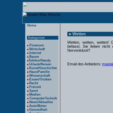
Home
►Wetten
Kategorien
Wetten, wetten, wetten!
Finanzen
■
befasst. Sie lieben nich
Wirtschaft
■
Nervenkitzel?
Internet
■
Bauen
■
Telefon/Handy
■
Email des Anbieters:
masta
Urlaub/Reisen
■
Kunst/Geschichte
■
Haus/Familie
■
Wissenschaft
■
Essen/Trinken
■
Recht
■
Freizeit
■
Sport
■
Medien
■
ComputerTechnik
■
News/Aktuelles
■
Auto/Motor
■
Gesundheit
■